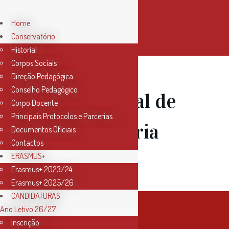
Home
Conservatório
Historial
Corpos Sociais
Direção Pedagógica
Conselho Pedagógico
16 Jul
Recital de
Corpo Docente
Principais Protocolos e Parcerias
Piano – Maria
Documentos Oficiais
Contactos
Cordeiro
ERASMUS+
Erasmus+ 2023/24
Erasmus+ 2025/26
CANDIDATURAS
Ano Letivo 26/27
Inscrição