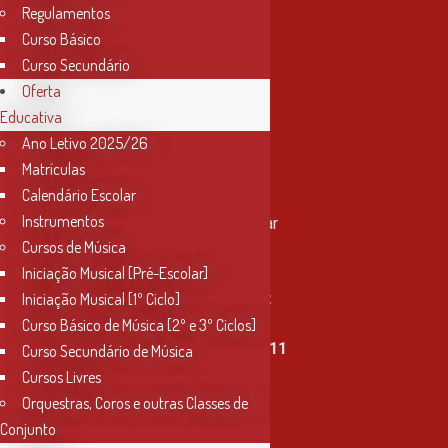
Regulamentos
Curso Básico
Curso Secundário
Oferta
Educativa
Ano Letivo 2025/26
Matrículas
Contactos
Calendário Escolar
Instrumentos
Rua Miguel Bombarda, nº 4, 1º andar
Cursos de Música
2000-080 Santarém
Iniciação Musical [Pré-Escolar]
info@conservatoriosantarem.pt
Iniciação Musical [1º Ciclo]
Curso Básico de Música [2º e 3º Ciclos]
T. (+351) 915 335 478 / 913 890 411
Curso Secundário de Música
Cursos Livres
Horário Secretaria
Orquestras, Coros e outras Classes de
2ª, 3ª, 5ª e 6ª feira
Conjunto