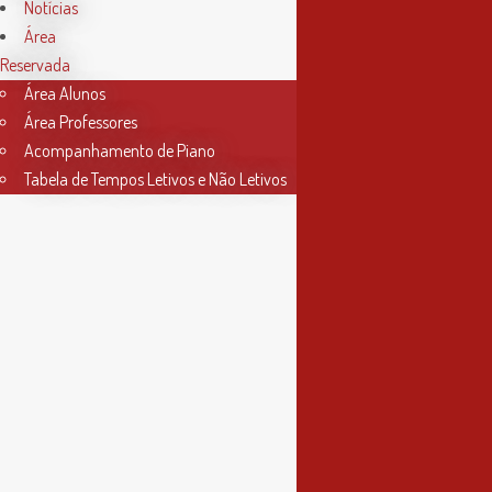
das 9h às 17h30
Notícias
Área
4ª feira
Reservada
das 9h às 13h
Área Alunos
Área Professores
Acompanhamento de Piano
Tabela de Tempos Letivos e Não Letivos
Informações
Política de Privacidade