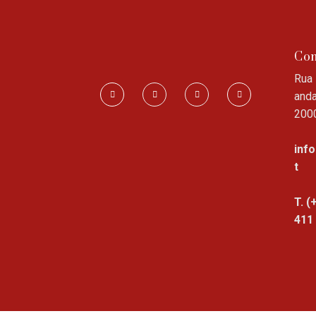
Con
Rua 
anda
200
inf
t
T. (
411