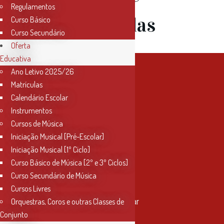
Regulamentos
Outras Teclas
Curso Básico
Curso Secundário
Oferta
Educativa
Ano Letivo 2025/26
Matrículas
Calendário Escolar
Instrumentos
Cursos de Música
Iniciação Musical [Pré-Escolar]
Iniciação Musical [1º Ciclo]
Curso Básico de Música [2º e 3º Ciclos]
Curso Secundário de Música
Contactos
Cursos Livres
Orquestras, Coros e outras Classes de
Rua Miguel Bombarda, nº 4, 1º andar
2000-080 Santarém
Conjunto