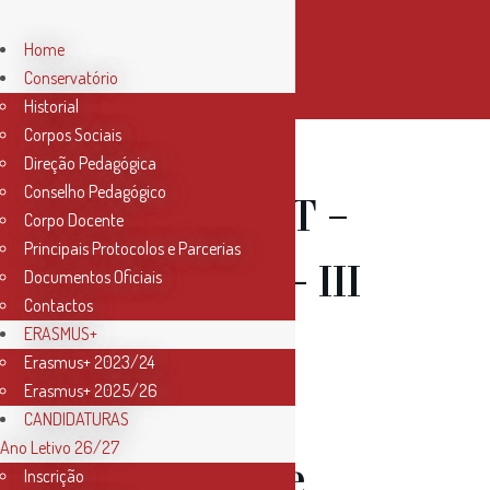
Home
Conservatório
Historial
Corpos Sociais
Direção Pedagógica
Conselho Pedagógico
27 Jun
SPOT –
Corpo Docente
Principais Protocolos e Parcerias
Concertos – III
Documentos Oficiais
Contactos
Semana de
ERASMUS+
Erasmus+ 2023/24
Erasmus+ 2025/26
Sopros,
CANDIDATURAS
Ano Letivo 26/27
Percussão e
Inscrição