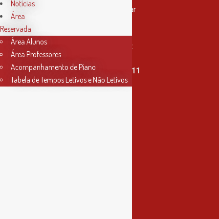
Notícias
Rua Miguel Bombarda, nº 4, 1º andar
Área
2000-080 Santarém
Reservada
Área Alunos
info@conservatoriosantarem.pt
Área Professores
Acompanhamento de Piano
T. (+351) 915 335 478 / 913 890 411
Tabela de Tempos Letivos e Não Letivos
Horário Secretaria
2ª, 3ª, 5ª e 6ª feira
das 9h às 17h30
4ª feira
das 9h às 13h
Informações