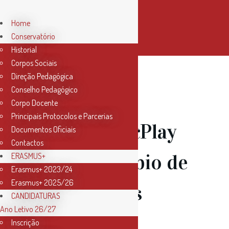
Home
Conservatório
Historial
Corpos Sociais
Direção Pedagógica
Conselho Pedagógico
27 Jun
Corpo Docente
Principais Protocolos e Parcerias
Scala.MusicPlay
Documentos Oficiais
Contactos
– Intercâmbio de
ERASMUS+
Erasmus+ 2023/24
Erasmus+ 2025/26
Performers
CANDIDATURAS
Ano Letivo 26/27
Inscrição