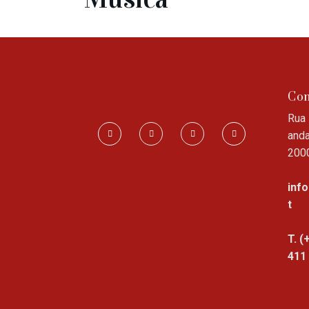
Con
Rua 
anda
200
inf
t
T. (
411