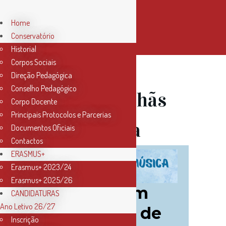
Home
Conservatório
Historial
Corpos Sociais
Direção Pedagógica
Conselho Pedagógico
27 Abr
Manhãs
Corpo Docente
Principais Protocolos e Parcerias
com Música
Documentos Oficiais
Contactos
ERASMUS+
Erasmus+ 2023/24
Erasmus+ 2025/26
CANDIDATURAS
Ano Letivo 26/27
Inscrição