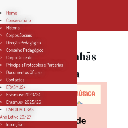
Home
Conservatório
Historial
Corpos Sociais
Direção Pedagógica
Conselho Pedagógico
20 Abr
Manhãs
Corpo Docente
Principais Protocolos e Parcerias
com Música
Documentos Oficiais
Contactos
ERASMUS+
Erasmus+ 2023/24
Erasmus+ 2025/26
CANDIDATURAS
Ano Letivo 26/27
Inscrição