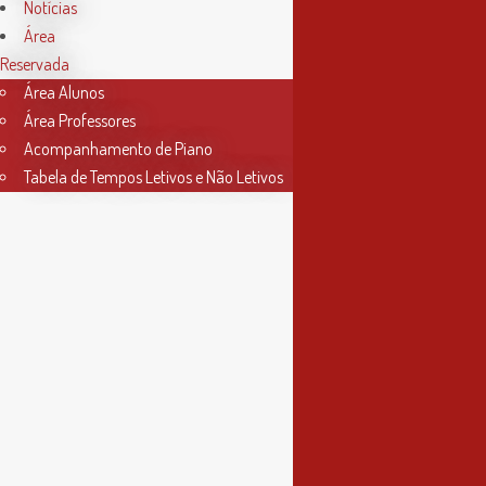
das 9h às 17h30
Notícias
Área
4ª feira
Reservada
das 9h às 13h
Área Alunos
Área Professores
Acompanhamento de Piano
Tabela de Tempos Letivos e Não Letivos
Informações
Política de Privacidade