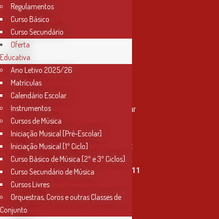
Regulamentos
Curso Básico
Curso Secundário
Oferta
Educativa
Ano Letivo 2025/26
Matrículas
Contactos
Calendário Escolar
Instrumentos
Rua Miguel Bombarda, nº 4, 1º andar
Cursos de Música
2000-080 Santarém
Iniciação Musical [Pré-Escolar]
info@conservatoriosantarem.pt
Iniciação Musical [1º Ciclo]
Curso Básico de Música [2º e 3º Ciclos]
T. (+351) 915 335 478 / 913 890 411
Curso Secundário de Música
Cursos Livres
Horário Secretaria
Orquestras, Coros e outras Classes de
2ª, 3ª, 5ª e 6ª feira
Conjunto