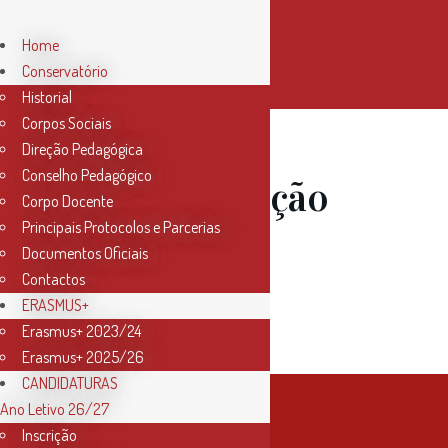
Home
Conservatório
Historial
Corpos Sociais
Direção Pedagógica
Conselho Pedagógico
18 Abr
Audição
Corpo Docente
Principais Protocolos e Parcerias
de Viola
Documentos Oficiais
Contactos
Dedilhada
ERASMUS+
Erasmus+ 2023/24
Erasmus+ 2025/26
CANDIDATURAS
Ano Letivo 26/27
Inscrição