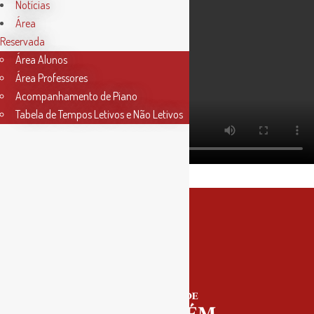
Notícias
Área
Reservada
Área Alunos
Área Professores
Acompanhamento de Piano
Tabela de Tempos Letivos e Não Letivos