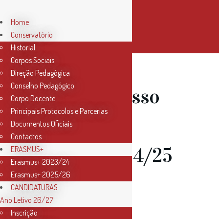
Home
Conservatório
Historial
Corpos Sociais
Direção Pedagógica
Conselho Pedagógico
05 Mar
Acesso
Corpo Docente
Principais Protocolos e Parcerias
ao EAE da
Documentos Oficiais
Contactos
Música 2024/25
ERASMUS+
Erasmus+ 2023/24
Erasmus+ 2025/26
– Canção
CANDIDATURAS
Ano Letivo 26/27
obrigatória
Inscrição