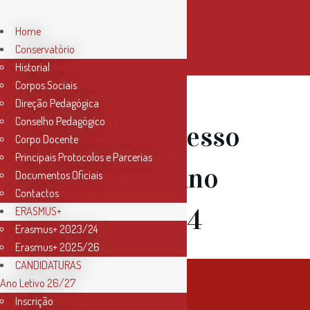
Home
Conservatório
Historial
Corpos Sociais
Direção Pedagógica
Conselho Pedagógico
14 Set
Regresso
Corpo Docente
Principais Protocolos e Parcerias
às aulas – Ano
Documentos Oficiais
Contactos
Letivo 23/24
ERASMUS+
Erasmus+ 2023/24
Erasmus+ 2025/26
CANDIDATURAS
Ano Letivo 26/27
Inscrição