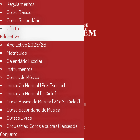
Regulamentos
Curso Básico
Curso Secundário
Oferta
Educativa
Ano Letivo 2025/26
Matrículas
Calendário Escolar
Instrumentos
Cursos de Música
Iniciação Musical [Pré-Escolar]
Iniciação Musical [1º Ciclo]
Contactos
Curso Básico de Música [2º e 3º Ciclos]
Rua Miguel Bombarda, nº 4, 1º andar
Curso Secundário de Música
2000-080 Santarém
Cursos Livres
Orquestras, Coros e outras Classes de
info@conservatoriosantarem.pt
Conjunto