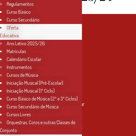
Regulamentos
Curso Básico
Curso Secundário
Oferta
Educativa
Ano Letivo 2025/26
Matrículas
Calendário Escolar
Instrumentos
Cursos de Música
Iniciação Musical [Pré-Escolar]
Iniciação Musical [1º Ciclo]
Contactos
Curso Básico de Música [2º e 3º Ciclos]
Rua Miguel Bombarda, nº 4, 1º andar
Curso Secundário de Música
2000-080 Santarém
Cursos Livres
Orquestras, Coros e outras Classes de
info@conservatoriosantarem.pt
Conjunto