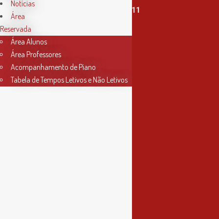
Notícias
T. (+351) 915 335 478 / 913 890 411
Área
Reservada
Horário Secretaria
Área Alunos
2ª, 3ª, 5ª e 6ª feira
Área Professores
das 9h às 17h30
Acompanhamento de Piano
Tabela de Tempos Letivos e Não Letivos
4ª feira
das 9h às 13h
Informações
Política de Privacidade