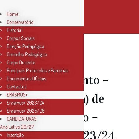
Home
Conservatório
Historial
Corpos Sociais
Direção Pedagógica
Conselho Pedagógico
14 Set
Corpo Docente
Principais Protocolos e Parcerias
Recrutamento –
Documentos Oficiais
Contactos
Professor(a) de
ERASMUS+
Erasmus+ 2023/24
Erasmus+ 2025/26
Contrabaixo –
CANDIDATURAS
Ano Letivo 26/27
Ano Letivo 23/24
Inscrição