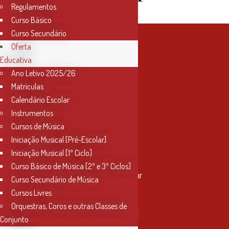
Regulamentos
Curso Básico
Curso Secundário
Oferta
Educativa
Ano Letivo 2025/26
Matrículas
Calendário Escolar
Instrumentos
Cursos de Música
Iniciação Musical [Pré-Escolar]
Iniciação Musical [1º Ciclo]
Contactos
Curso Básico de Música [2º e 3º Ciclos]
Rua Miguel Bombarda, nº 4, 1º andar
Curso Secundário de Música
2000-080 Santarém
Cursos Livres
Orquestras, Coros e outras Classes de
info@conservatoriosantarem.pt
Conjunto