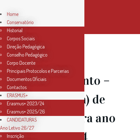
Home
Conservatório
Historial
Corpos Sociais
Direção Pedagógica
Conselho Pedagógico
04 Set
Corpo Docente
Principais Protocolos e Parcerias
Recrutamento –
Documentos Oficiais
Contactos
Professor(a) de
ERASMUS+
Erasmus+ 2023/24
Erasmus+ 2025/26
Harpa – para ano
CANDIDATURAS
Ano Letivo 26/27
letivo 23/24
Inscrição