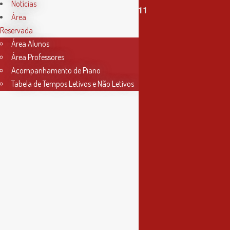
Notícias
T. (+351) 915 335 478 / 913 890 411
Área
Reservada
Horário Secretaria
Área Alunos
2ª, 3ª, 5ª e 6ª feira
Área Professores
das 9h às 17h30
Acompanhamento de Piano
Tabela de Tempos Letivos e Não Letivos
4ª feira
das 9h às 13h
Informações
Política de Privacidade