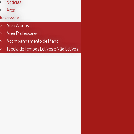
Notícias
2ª, 3ª, 5ª e 6ª feira
Área
das 9h às 17h30
Reservada
Área Alunos
4ª feira
Área Professores
das 9h às 13h
Acompanhamento de Piano
Tabela de Tempos Letivos e Não Letivos
Informações
Política de Privacidade