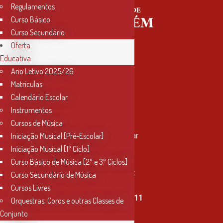
Regulamentos
Curso Básico
Curso Secundário
Oferta
Educativa
Ano Letivo 2025/26
Matrículas
Calendário Escolar
Instrumentos
Contactos
Cursos de Música
Rua Miguel Bombarda, nº 4, 1º andar
Iniciação Musical [Pré-Escolar]
2000-080 Santarém
Iniciação Musical [1º Ciclo]
Curso Básico de Música [2º e 3º Ciclos]
info@conservatoriosantarem.pt
Curso Secundário de Música
Cursos Livres
T. (+351) 915 335 478 / 913 890 411
Orquestras, Coros e outras Classes de
Conjunto
Horário Secretaria