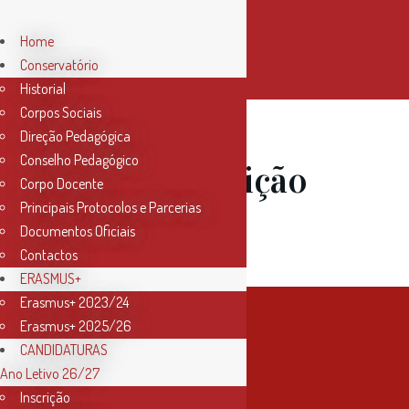
Home
Conservatório
Historial
Corpos Sociais
Direção Pedagógica
Conselho Pedagógico
09 Jun
Audição
Corpo Docente
Principais Protocolos e Parcerias
de Fagote
Documentos Oficiais
Contactos
ERASMUS+
Erasmus+ 2023/24
Erasmus+ 2025/26
CANDIDATURAS
Ano Letivo 26/27
Inscrição