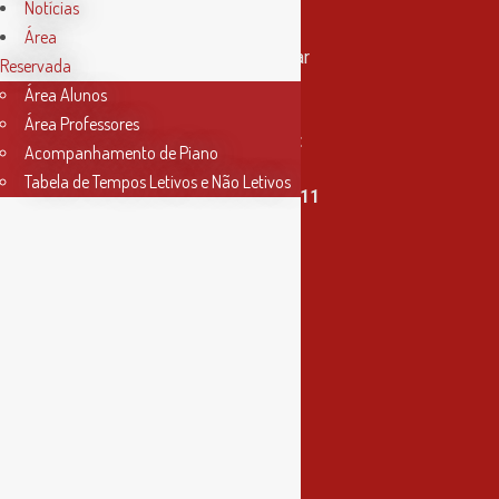
Notícias
Contactos
Área
Rua Miguel Bombarda, nº 4, 1º andar
Reservada
2000-080 Santarém
Área Alunos
Área Professores
info@conservatoriosantarem.pt
Acompanhamento de Piano
Tabela de Tempos Letivos e Não Letivos
T. (+351) 915 335 478 / 913 890 411
Horário Secretaria
2ª, 3ª, 5ª e 6ª feira
das 9h às 17h30
4ª feira
das 9h às 13h