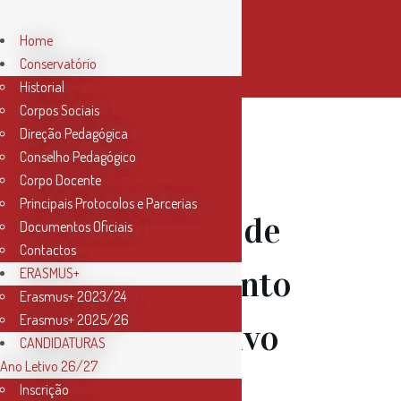
Home
Conservatório
Historial
Corpos Sociais
Direção Pedagógica
Conselho Pedagógico
07 Jun
Corpo Docente
Principais Protocolos e Parcerias
Espetáculo de
Documentos Oficiais
Contactos
Encerramento
ERASMUS+
Erasmus+ 2023/24
Erasmus+ 2025/26
do Ano Letivo
CANDIDATURAS
Ano Letivo 26/27
2022/2023
Inscrição