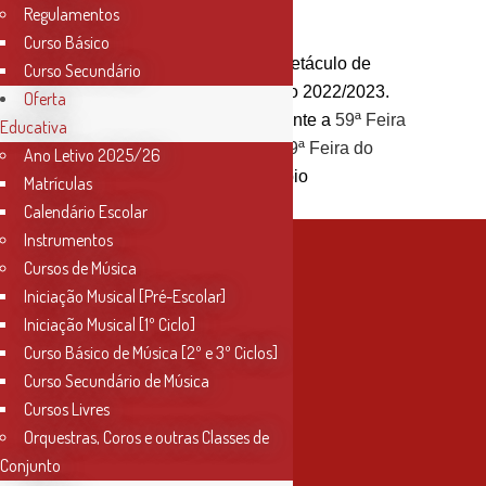
Regulamentos
No dia
7 de junho,
pelas
Curso Básico
19h30, realizaremos o Espetáculo de
Curso Secundário
Encerramento do Ano Letivo 2022/2023.
Oferta
Terá lugar no CNEMA, durante a
59ª Feira
Educativa
Nacional de Agricultura – 69ª Feira do
Ano Letivo 2025/26
Ribatejo
, no Dia do Município
Matrículas
Calendário Escolar
Instrumentos
Cursos de Música
Iniciação Musical [Pré-Escolar]
Iniciação Musical [1º Ciclo]
Curso Básico de Música [2º e 3º Ciclos]
Curso Secundário de Música
Cursos Livres
Orquestras, Coros e outras Classes de
Conjunto