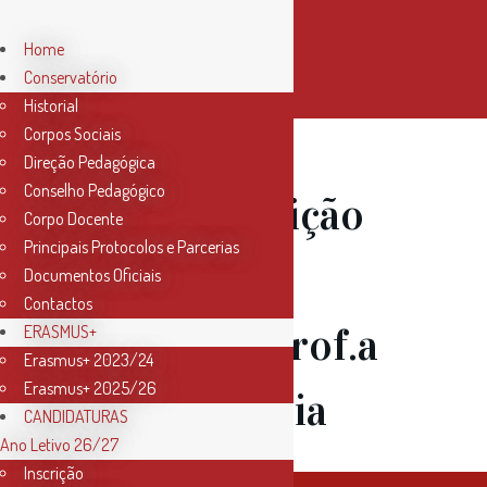
Home
Conservatório
Historial
Corpos Sociais
Direção Pedagógica
Conselho Pedagógico
05 Jun
Audição
Corpo Docente
Principais Protocolos e Parcerias
de Órgão –
Documentos Oficiais
Contactos
Classe da Prof.a
ERASMUS+
Erasmus+ 2023/24
Erasmus+ 2025/26
Lídia Correia
CANDIDATURAS
Ano Letivo 26/27
Inscrição