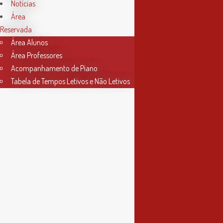
Horário Secretaria
Notícias
Área
2ª, 3ª, 5ª e 6ª feira
Reservada
das 9h às 17h30
Área Alunos
Área Professores
4ª feira
Acompanhamento de Piano
das 9h às 13h
Tabela de Tempos Letivos e Não Letivos
Informações
Política de Privacidade