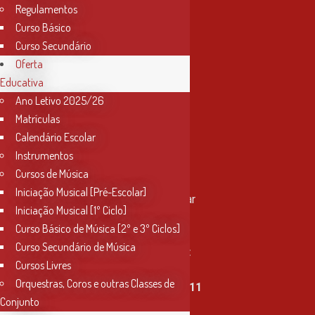
Regulamentos
Curso Básico
Curso Secundário
Oferta
Educativa
Ano Letivo 2025/26
Matrículas
Calendário Escolar
Instrumentos
Cursos de Música
Contactos
Iniciação Musical [Pré-Escolar]
Rua Miguel Bombarda, nº 4, 1º andar
Iniciação Musical [1º Ciclo]
2000-080 Santarém
Curso Básico de Música [2º e 3º Ciclos]
Curso Secundário de Música
info@conservatoriosantarem.pt
Cursos Livres
Orquestras, Coros e outras Classes de
T. (+351) 915 335 478 / 913 890 411
Conjunto