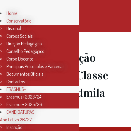
Home
Conservatório
Historial
Corpos Sociais
Direção Pedagógica
Conselho Pedagógico
12 Mai
Audição
Corpo Docente
Principais Protocolos e Parcerias
de Piano – Classe
Documentos Oficiais
Contactos
Prof.ª Lioudmila
ERASMUS+
Erasmus+ 2023/24
Erasmus+ 2025/26
Litvinova
CANDIDATURAS
Ano Letivo 26/27
Inscrição