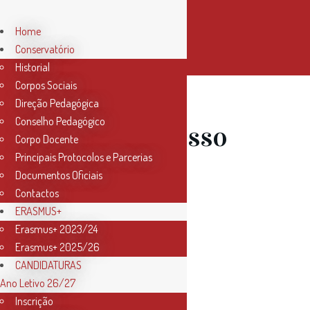
Home
Conservatório
Historial
Corpos Sociais
Direção Pedagógica
Conselho Pedagógico
09 Mar
Acesso
Corpo Docente
Principais Protocolos e Parcerias
ao Ensino
Documentos Oficiais
Contactos
Articulado
ERASMUS+
Erasmus+ 2023/24
Erasmus+ 2025/26
2023/2024
CANDIDATURAS
Ano Letivo 26/27
Inscrição