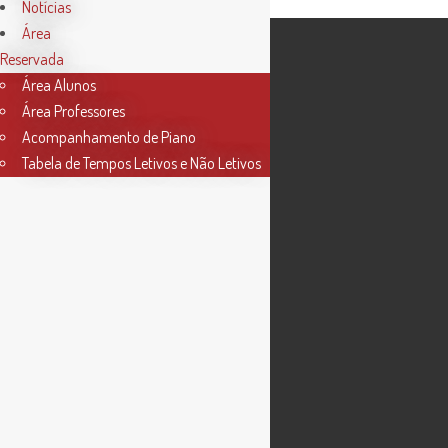
Notícias
Área
Reservada
Área Alunos
Área Professores
Acompanhamento de Piano
Tabela de Tempos Letivos e Não Letivos