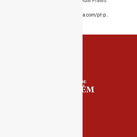
Sequeira, Pedro Fragoso e Rute Prates.
https://www.planetatangerina.com/pt-p​..
.
https://a-par.org/​