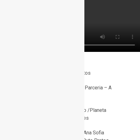
Do livro com CD: Cantar Juntos
© Associação Aprender em Parceria – A
PAR 2010
Ilustração: Madalena Matoso /Planeta
Tangerina; Texto: Maria Prates
Direcção Musical dos CDs: Ana Sofia