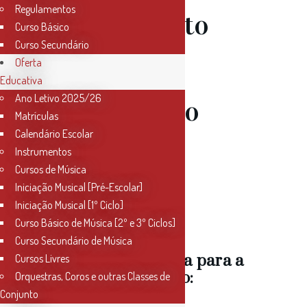
Regulamentos
Regulamento
Curso Básico
Curso Secundário
Provas de
Oferta
Educativa
Ano Letivo 2025/26
Admissão ao
Matrículas
Calendário Escolar
Ensino
Instrumentos
Cursos de Música
Iniciação Musical [Pré-Escolar]
Articulado
Iniciação Musical [1º Ciclo]
Curso Básico de Música [2º e 3º Ciclos]
Curso Secundário de Música
Canção obrigatória para a
Cursos Livres
Prova de Admissão:
Orquestras, Coros e outras Classes de
Conjunto