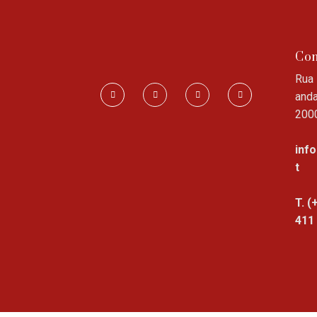
Con
Rua 
anda
200
inf
t
T. (
411