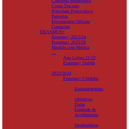
Conselho Pedagógico
Corpo Docente
Principais Protocolos e
Parcerias
Documentos Oficiais
Contactos
ERASMUS+
Erasmus+ 2023/24
Erasmus+ 2025/26
Manhãs com Música
…
Ano Letivo 21/22
Erasmus+ Dublin
2023/2024
Erasmus+ Córdoba
Enquadramento
Objetivos
Datas
Entidade de
Acolhimento
Destinatários