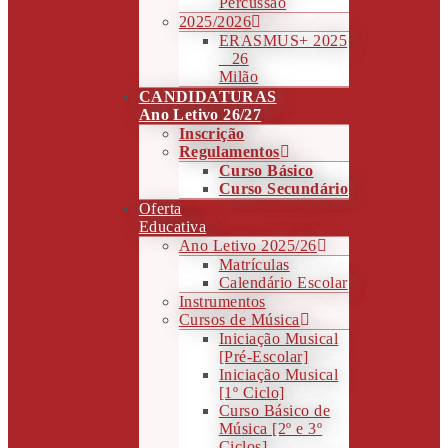
Percussão
2025/2026
ERASMUS+ 2025
_ 26
Milão
CANDIDATURAS
Ano Letivo 26/27
Inscrição
Regulamentos
Curso Básico
Curso Secundário
Oferta
Educativa
Ano Letivo 2025/26
Matrículas
Calendário Escolar
Instrumentos
Cursos de Música
Iniciação Musical
[Pré-Escolar]
Iniciação Musical
[1º Ciclo]
Curso Básico de
Música [2º e 3º
Ciclos]