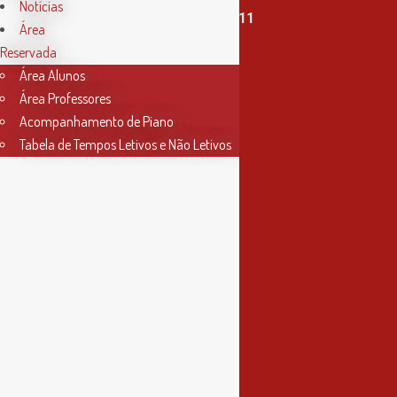
Notícias
T. (+351) 915 335 478 / 913 890 411
Área
Reservada
Horário Secretaria
Área Alunos
2ª, 3ª, 5ª e 6ª feira
Área Professores
das 9h às 17h30
Acompanhamento de Piano
Tabela de Tempos Letivos e Não Letivos
4ª feira
das 9h às 13h
Informações
Política de Privacidade