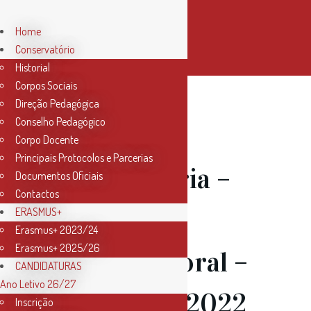
Home
Conservatório
Historial
Corpos Sociais
Direção Pedagógica
Conselho Pedagógico
01 Jun
Corpo Docente
Principais Protocolos e Parcerias
Convocatória –
Documentos Oficiais
Contactos
Assembleia
ERASMUS+
Erasmus+ 2023/24
Erasmus+ 2025/26
Geral Eleitoral –
CANDIDATURAS
Ano Letivo 26/27
13 de julho 2022
Inscrição