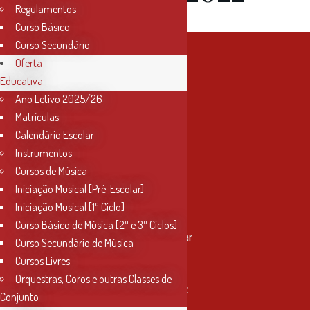
Regulamentos
Curso Básico
Curso Secundário
Oferta
Educativa
Ano Letivo 2025/26
Matrículas
Calendário Escolar
Instrumentos
Cursos de Música
Iniciação Musical [Pré-Escolar]
Iniciação Musical [1º Ciclo]
Contactos
Curso Básico de Música [2º e 3º Ciclos]
Rua Miguel Bombarda, nº 4, 1º andar
Curso Secundário de Música
2000-080 Santarém
Cursos Livres
Orquestras, Coros e outras Classes de
info@conservatoriosantarem.pt
Conjunto