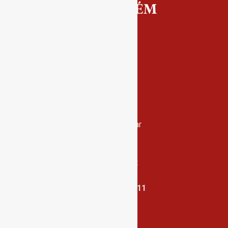
Contactos
Rua Miguel Bombarda, nº 4, 1º andar
2000-080 Santarém
info@conservatoriosantarem.pt
T. (+351) 915 335 478 / 913 890 411
Horário Secretaria
2ª, 3ª, 5ª e 6ª feira