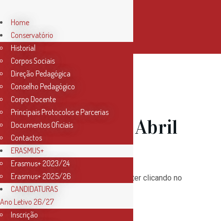
Home
Conservatório
Historial
Corpos Sociais
Direção Pedagógica
Conselho Pedagógico
03 Abr
Corpo Docente
Principais Protocolos e Parcerias
Newsletter Abril
Documentos Oficiais
Contactos
2022
ERASMUS+
Erasmus+ 2023/24
Erasmus+ 2025/26
Subscreva a nossa newsletter clicando no
CANDIDATURAS
botão “
Subscribe
“!
Ano Letivo 26/27
Inscrição