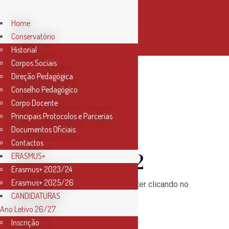
Home
Conservatório
Historial
Corpos Sociais
Direção Pedagógica
Conselho Pedagógico
01 Mar
Corpo Docente
Principais Protocolos e Parcerias
Newsletter
Documentos Oficiais
Contactos
Março 2022
ERASMUS+
Erasmus+ 2023/24
Erasmus+ 2025/26
Subscreva a nossa newsletter clicando no
CANDIDATURAS
botão “
Subscribe
“!
Ano Letivo 26/27
Inscrição