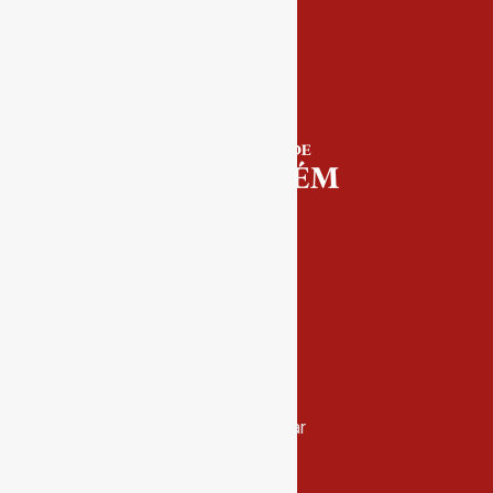
Contactos
Rua Miguel Bombarda, nº 4, 1º andar
2000-080 Santarém