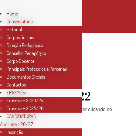
Home
Conservatório
Historial
Corpos Sociais
Direção Pedagógica
Conselho Pedagógico
01 Jan
Corpo Docente
Principais Protocolos e Parcerias
Newsletter
Documentos Oficiais
Contactos
Janeiro 2022
ERASMUS+
Erasmus+ 2023/24
Erasmus+ 2025/26
Subscreva a nossa newsletter clicando no
CANDIDATURAS
botão “
Subscribe
“!
Ano Letivo 26/27
Inscrição