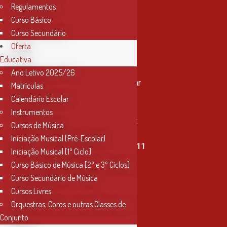
Regulamentos
Curso Básico
Curso Secundário
Oferta
Educativa
Contactos
Ano Letivo 2025/26
Rua Miguel Bombarda, nº 4, 1º andar
Matrículas
2000-080 Santarém
Calendário Escolar
Instrumentos
info@conservatoriosantarem.pt
Cursos de Música
Iniciação Musical [Pré-Escolar]
T. (+351) 915 335 478 / 913 890 411
Iniciação Musical [1º Ciclo]
Curso Básico de Música [2º e 3º Ciclos]
Horário Secretaria
Curso Secundário de Música
2ª, 3ª, 5ª e 6ª feira
Cursos Livres
das 9h às 17h30
Orquestras, Coros e outras Classes de
Conjunto
4ª feira