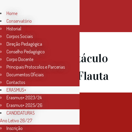
Home
Conservatório
Historial
Corpos Sociais
Direção Pedagógica
Conselho Pedagógico
14 Jul
Espetáculo
Corpo Docente
Principais Protocolos e Parcerias
de Ballet e Flauta
Documentos Oficiais
Contactos
ERASMUS+
Erasmus+ 2023/24
Erasmus+ 2025/26
CANDIDATURAS
Ano Letivo 26/27
Inscrição