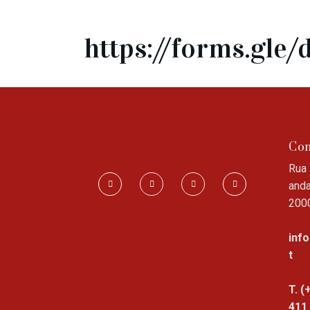
https://forms.gl
Con
Rua 
anda
200
inf
t
T. (
411