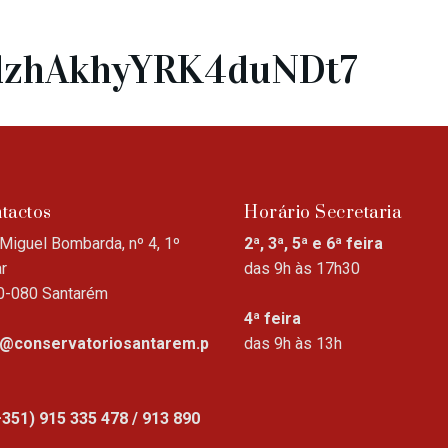
e/dzhAkhyYRK4duNDt7
tactos
Horário Secretaria
Miguel Bombarda, nº 4, 1º
2ª, 3ª, 5ª e 6ª feira
r
das 9h às 17h30
0-080 Santarém
4ª feira
o@conservatoriosantarem.p
das 9h às 13h
+351) 915 335 478 / 913 890