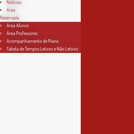
Horário Secretaria
Notícias
Área
2ª, 3ª, 5ª e 6ª feira
Reservada
das 9h às 17h30
Área Alunos
Área Professores
4ª feira
Acompanhamento de Piano
das 9h às 13h
Tabela de Tempos Letivos e Não Letivos
Informações
Política de Privacidade