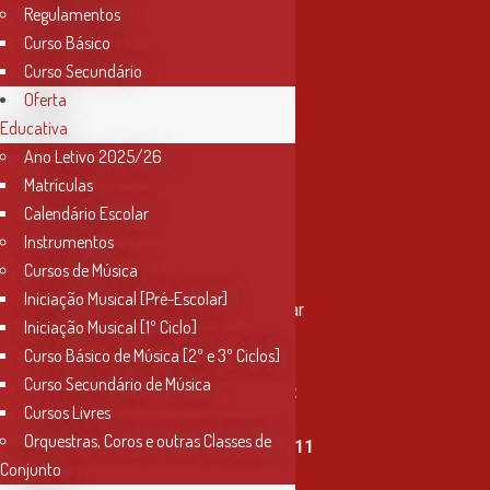
Regulamentos
Curso Básico
Curso Secundário
Oferta
Educativa
Ano Letivo 2025/26
Matrículas
Calendário Escolar
Instrumentos
Cursos de Música
Contactos
Iniciação Musical [Pré-Escolar]
Rua Miguel Bombarda, nº 4, 1º andar
Iniciação Musical [1º Ciclo]
2000-080 Santarém
Curso Básico de Música [2º e 3º Ciclos]
Curso Secundário de Música
info@conservatoriosantarem.pt
Cursos Livres
Orquestras, Coros e outras Classes de
T. (+351) 915 335 478 / 913 890 411
Conjunto