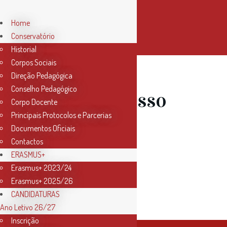
Home
Conservatório
Historial
Corpos Sociais
Direção Pedagógica
Conselho Pedagógico
30 Mar
Acesso
Corpo Docente
Principais Protocolos e Parcerias
ao Ensino
Documentos Oficiais
Contactos
Articulado
ERASMUS+
Erasmus+ 2023/24
Erasmus+ 2025/26
2021/2022
CANDIDATURAS
Ano Letivo 26/27
Inscrição