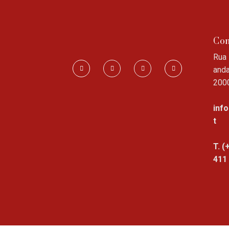
Con
Rua 
anda
200
inf
t
T. (
411