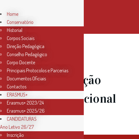
Home
Conservatório
Historial
Corpos Sociais
Direção Pedagógica
Conselho Pedagógico
04 Mar
Corpo Docente
Principais Protocolos e Parcerias
Comemoração
Documentos Oficiais
Contactos
Dia Internacional
ERASMUS+
Erasmus+ 2023/24
Erasmus+ 2025/26
da Mulher
CANDIDATURAS
Ano Letivo 26/27
Inscrição