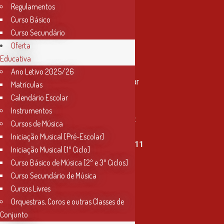
Regulamentos
Curso Básico
Curso Secundário
Oferta
Educativa
Contactos
Ano Letivo 2025/26
Rua Miguel Bombarda, nº 4, 1º andar
Matrículas
2000-080 Santarém
Calendário Escolar
Instrumentos
info@conservatoriosantarem.pt
Cursos de Música
Iniciação Musical [Pré-Escolar]
T. (+351) 915 335 478 / 913 890 411
Iniciação Musical [1º Ciclo]
Curso Básico de Música [2º e 3º Ciclos]
Horário Secretaria
Curso Secundário de Música
2ª, 3ª, 5ª e 6ª feira
Cursos Livres
das 9h às 17h30
Orquestras, Coros e outras Classes de
Conjunto
4ª feira