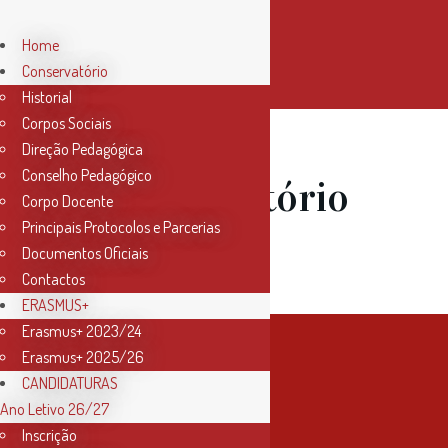
Home
Conservatório
Historial
Corpos Sociais
Direção Pedagógica
Conselho Pedagógico
04 Jan
Oratório
Corpo Docente
Principais Protocolos e Parcerias
de Noël
Documentos Oficiais
Contactos
ERASMUS+
Erasmus+ 2023/24
Erasmus+ 2025/26
CANDIDATURAS
Ano Letivo 26/27
Inscrição