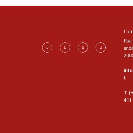
Con
Rua 
anda
200
inf
t
T. (
411