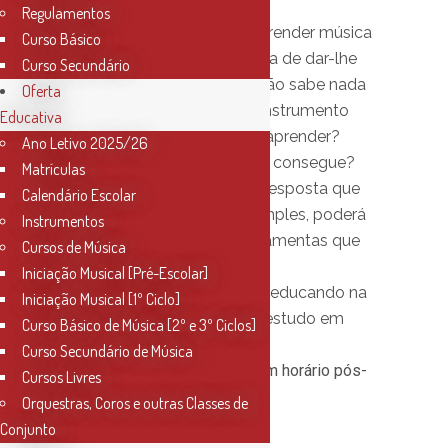
Regulamentos
O seu educando está a aprender música
Curso Básico
no Conservatório e gostaria de dar-lhe
Curso Secundário
maior apoio no estudo? Não sabe nada
Oferta
sobre música ou sobre o instrumento
Educativa
que o seu educando está aprender?
Ano Letivo 2025/26
Gostaria de ajudá-lo e não consegue?
Matrículas
Então este Workshop é a resposta que
Calendário Escolar
procura. De uma forma simples, poderá
Instrumentos
obter um conjunto de ferramentas que
Cursos de Música
lhe permitam facilitar o
Iniciação Musical [Pré-Escolar]
acompanhamento do seu educando na
Iniciação Musical [1º Ciclo]
realização das tarefas de estudo em
Curso Básico de Música [2º e 3º Ciclos]
casa.
Curso Secundário de Música
Garanta já a sua inscrição, em horário pós-
Cursos Livres
laboral.
Orquestras, Coros e outras Classes de
Conjunto
Data
: Mês de Dezembro