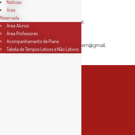
Notícias
Duração
: 3 horas
Área
Local
: Online – Via ZOOM
Reservada
Informações e Reservas:
Área Alunos
Tlm: 915335478
Área Professores
Tlf: 243 327 070
Acompanhamento de Piano
Email:
conservatoriosantarem@gmail.
Tabela de Tempos Letivos e Não Letivos
com