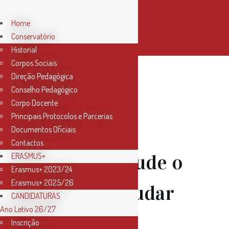
Home
Conservatório
Historial
Corpos Sociais
Direção Pedagógica
Conselho Pedagógico
01 Dez
Corpo Docente
Principais Protocolos e Parcerias
Workshop
Documentos Oficiais
Contactos
Online – Ajude o
ERASMUS+
Erasmus+ 2023/24
Erasmus+ 2025/26
aluno a estudar
CANDIDATURAS
Ano Letivo 26/27
em casa
Inscrição