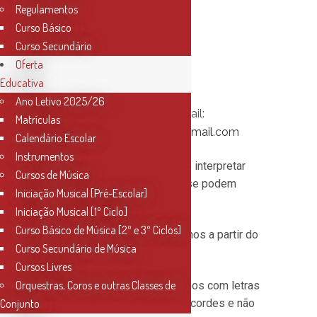
Via
: Microsoft Teams
Regulamentos
Curso Básico
Data
: 30 de Julho
Curso Secundário
Duração
5h
Oferta
Manhã
: 10:30h/13h
Educativa
Tarde
: 14:30h/17h
Ano Letivo 2025/26
Inscrições
através do email:
Matrículas
conservatoriosantarem@gmail.
com
Calendário Escolar
Instrumentos
Objectivos
: Compreender e interpretar
Cursos de Música
Cifras. Saber como e onde se podem
Iniciação Musical [Pré-Escolar]
aplicar.
Iniciação Musical [1º Ciclo]
Curso Básico de Música [2º e 3º Ciclos]
Público Alvo
: Todos os alunos a partir do
Curso Secundário de Música
7º ano ou 3º grau. .
Cursos Livres
Orquestras, Coros e outras Classes de
Descrição
: Já nos deparámos com letras
que representam notas ou acordes e não
Conjunto