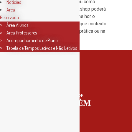
sabemos o que significam ou como
Notícias
funcionam? Então este workshop poderá
Área
ajudar a que compreendas melhor o
Reservada
significado das Cifras e em que contexto
Área Alunos
surgem, como aplicá-las na prática ou na
Área Professores
análise musical.
Acompanhamento de Piano
Tabela de Tempos Letivos e Não Letivos