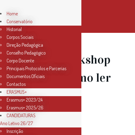
Home
Conservatório
Historial
Corpos Sociais
Direção Pedagógica
Conselho Pedagógico
30 Jul
Workshop
Corpo Docente
Principais Protocolos e Parcerias
Online: Como ler
Documentos Oficiais
Contactos
Cifras
ERASMUS+
Erasmus+ 2023/24
Erasmus+ 2025/26
CANDIDATURAS
Ano Letivo 26/27
Professor: Sérgio Marques
Inscrição