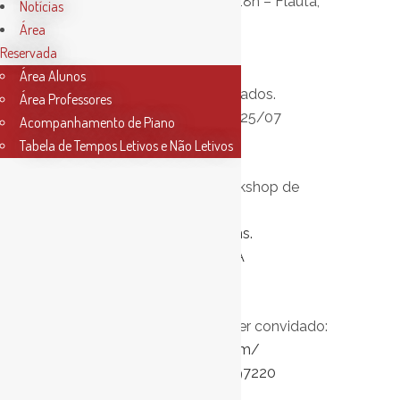
2ª Sessão – Dia 28/07 às 18h – Flauta,
Notícias
Clarinete e Saxofone.
Área
Reservada
Área Alunos
Aberto a todos os interessados.
Área Professores
Inscrição grátis: até ao dia 25/07
Acompanhamento de Piano
Tabela de Tempos Letivos e Não Letivos
Link para inscrição no Workshop de
manutenção de
instrumentos:
https://forms.
gle/gyM1T5FSg1EgmgL1A
Página Facebook do Luthier convidado:
https://www.facebook.com/
profile.php?id=10001339597220