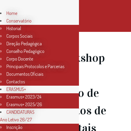
Home
Conservatório
Historial
Corpos Sociais
Direção Pedagógica
Conselho Pedagógico
27 Jul
Workshop
Corpo Docente
Principais Protocolos e Parcerias
Online –
Documentos Oficiais
Contactos
Manutenção de
ERASMUS+
Erasmus+ 2023/24
Erasmus+ 2025/26
Instrumentos de
CANDIDATURAS
Ano Letivo 26/27
sopro – Metais
Inscrição