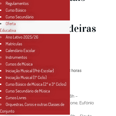
Regulamentos
(27 Julho –
Curso Básico
Curso Secundário
Oferta
18h00); Madeiras
Educativa
Ano Letivo 2025/26
(28 Julho –
Matrículas
Calendário Escolar
18h00)
Instrumentos
Cursos de Música
27 e 28 de julho de 2020, 18 horas
Iniciação Musical [Pré-Escolar]
Iniciação Musical [1º Ciclo]
Curso Básico de Música [2º e 3º Ciclos]
Curso Secundário de Música
1ª Sessão – Dia 27/07 às 18h –
Cursos Livres
Trompete, Trompa, Trombone, Eufónio
Orquestras, Coros e outras Classes de
e Tuba.
Conjunto