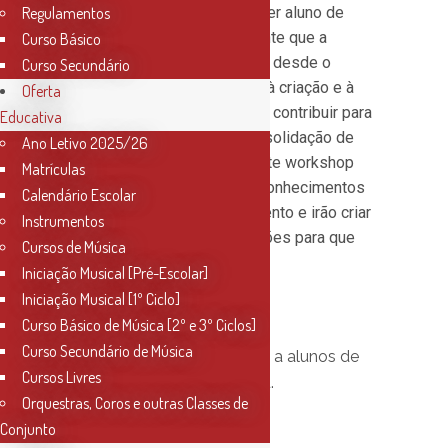
desenvolvimento de qualquer aluno de
Regulamentos
música. Como tal é importante que a
Curso Básico
criatividade esteja presente desde o
Curso Secundário
início, não só por incentivar à criação e à
Oferta
liberdade mas também para contribuir para
Educativa
uma maior motivação e consolidação de
Ano Letivo 2025/26
alguns conhecimentos. Neste workshop
Matrículas
os alunos irão agarrar nos conhecimentos
Calendário Escolar
que adquiriram até ao momento e irão criar
Instrumentos
as suas próprias composições para que
Cursos de Música
depois as possam tocar.
Iniciação Musical [Pré-Escolar]
Iniciação Musical [1º Ciclo]
Curso Básico de Música [2º e 3º Ciclos]
Curso Secundário de Música
Esta actividade destina-se a alunos de
Cursos Livres
iniciação 3 e 4, 1º e 2º grau.
Orquestras, Coros e outras Classes de
Conjunto