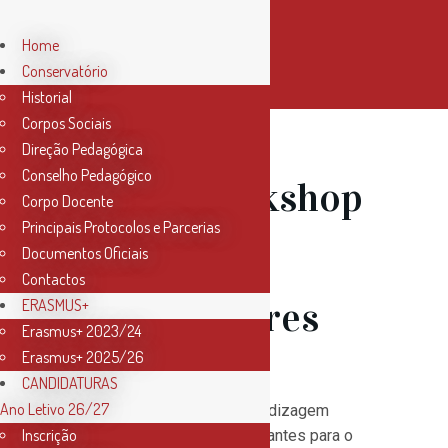
Home
Conservatório
Historial
Corpos Sociais
Direção Pedagógica
Conselho Pedagógico
23 Jul
Workshop
Corpo Docente
Principais Protocolos e Parcerias
Pequenos
Documentos Oficiais
Contactos
Compositores
ERASMUS+
Erasmus+ 2023/24
Erasmus+ 2025/26
CANDIDATURAS
Ano Letivo 26/27
Os primeiros anos de aprendizagem
Inscrição
musical são os mais importantes para o