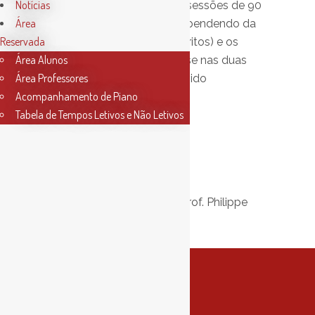
Notícias
Esta actividade terá duas sessões de 90
Área
minutos (mais sessões dependendo da
Reservada
quantidade de alunos inscritos) e os
Área Alunos
alunos deverão inscrever-se nas duas
Área Professores
para conseguir fazer o devido
Acompanhamento de Piano
acompanhamento.
Tabela de Tempos Letivos e Não Letivos
Sessões:
22 e 29 de julho
Horário:
18h30
Professor orientador:
Prof. Philippe
Trovão