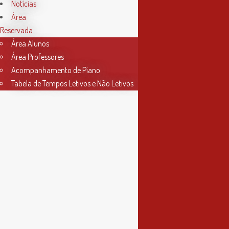
Horário Secretaria
Notícias
Área
2ª, 3ª, 5ª e 6ª feira
Reservada
das 9h às 17h30
Área Alunos
Área Professores
4ª feira
Acompanhamento de Piano
das 9h às 13h
Tabela de Tempos Letivos e Não Letivos
Informações
Política de Privacidade