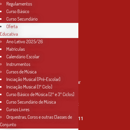
Regulamentos
Curso Básico
Curso Secundário
Oferta
Educativa
Ano Letivo 2025/26
Matrículas
Calendário Escolar
Instrumentos
Cursos de Música
Contactos
Iniciação Musical [Pré-Escolar]
Rua Miguel Bombarda, nº 4, 1º andar
Iniciação Musical [1º Ciclo]
2000-080 Santarém
Curso Básico de Música [2º e 3º Ciclos]
Curso Secundário de Música
info@conservatoriosantarem.pt
Cursos Livres
Orquestras, Coros e outras Classes de
T. (+351) 915 335 478 / 913 890 411
Conjunto