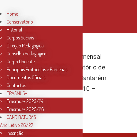
Home
Conservatório
Historial
Corpos Sociais
Direção Pedagógica
Conselho Pedagógico
Newsletter mensal
Corpo Docente
do Conservatório de
Principais Protocolos e Parcerias
Música de Santarém
Documentos Oficiais
Contactos
– Edição nº 10 –
ERASMUS+
Junho 2020
Erasmus+ 2023/24
Erasmus+ 2025/26
CANDIDATURAS
Ano Letivo 26/27
Inscrição