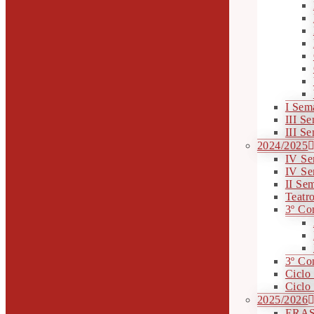
I Sem
III S
III S
2024/2025
IV S
IV Se
II Se
Teatro
3º Co
3º Co
Ciclo
Ciclo
2025/2026
ERAS