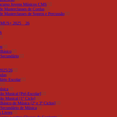
ncurso Jovens Músicos CMS
de Masterclasses de Cordas
de Masterclasses de Sopros e Percussão
MUS+ 2025 _ 26
S
os
 Básico
 Secundário
2025/26
ulas
ário Escolar
úsica
ção Musical [Pré-Escolar]
ção Musical [1º Ciclo]
Básico de Música [2º e 3º Ciclos]
 Secundário de Música
 Livres