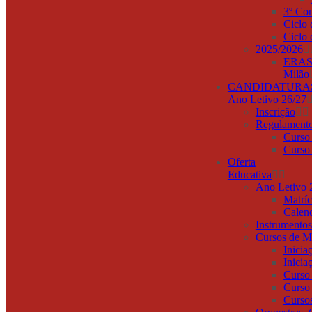
3º Co
Ciclo 
Ciclo 
2025/2026
ERAS
Milão
CANDIDATURA
Ano Letivo 26/27
Inscrição
Regulament
Curso
Curso
Oferta
Educativa
Ano Letivo 
Matríc
Calend
Instrumentos
Cursos de M
Inicia
Inicia
Curso 
Curso
Cursos