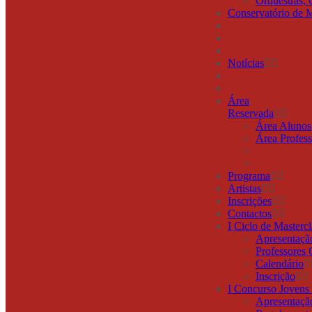
Orquestras, 
Conservatório de 
Notícias
Área
Reservada
Área Alunos
Área Profess
Programa
Artistas
Inscrições
Contactos
I Ciclo de Masterc
Apresentaçã
Professores
Calendário
Inscrição
I Concurso Joven
Apresentaçã