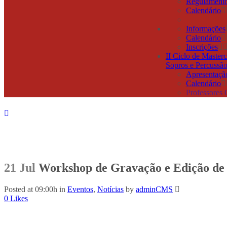
Regulament
Calendário
Informações
Calendário
Inscrições
II Ciclo de Masterc
Sopros e Percussã
Apresentaçã
Calendário
Professores
21 Jul
Workshop de Gravação e Edição de
Posted at 09:00h
in
Eventos
,
Notícias
by
adminCMS
0
Likes