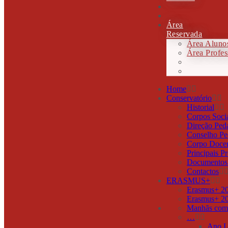
Área
Reservada
Área Aluno
Área Profes
Home
Conservatório
Historial
Corpos Soci
Direção Ped
Conselho Pe
Corpo Doce
Principais Pr
Documentos 
Contactos
ERASMUS+
Erasmus+ 2
Erasmus+ 2
Manhãs com
…
Ano L