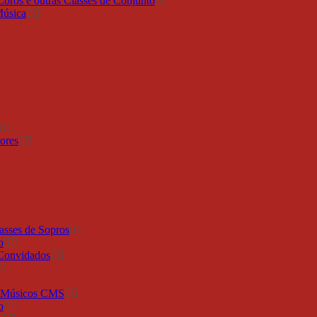
Coros e outras Classes de Conjunto
Música
ores
lasses de Sopros
o
 Convidados
s Músicos CMS
o