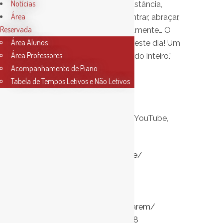
Notícias
“Do nosso isolamento, à distância,
Área
podemos assim nos encontrar, abraçar,
Reservada
tocar e dançar juntos novamente… O
Área Alunos
nosso singelo contributo neste dia! Um
Área Professores
grande abraço para o mundo inteiro.”
Acompanhamento de Piano
Tabela de Tempos Letivos e Não Letivos
Juan Seller
Canais de Transmissão
: YouTube,
Facebook
YouTube:
https://youtu.be/
MokkB1S0S1I
Facebook:
https://www.
facebook.com/
ConservatorioMusicaSantarem/
posts/3033353930054898