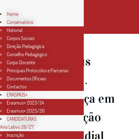
Home
Conservatório
Historial
Corpos Sociais
Direção Pedagógica
Conselho Pedagógico
29 Abr
Meus
Corpo Docente
Principais Protocolos e Parcerias
Queridos …
Documentos Oficiais
Contactos
(Vídeo-Dança em
ERASMUS+
Erasmus+ 2023/24
Erasmus+ 2025/26
Comemoração
CANDIDATURAS
Ano Letivo 26/27
do Dia Mundial
Inscrição