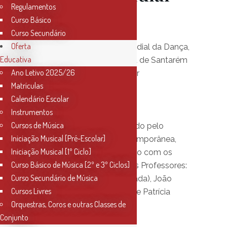
Regulamentos
da Dança)
Curso Básico
Curso Secundário
Oferta
No dia 29 de abril, Dia Mundial da Dança,
Educativa
o Conservatório de Música de Santarém
Ano Letivo 2025/26
tem o prazer de apresentar
Matrículas
Calendário Escolar
Meus Queridos …
Instrumentos
Cursos de Música
Um vídeo-dança organizado pelo
Iniciação Musical [Pré-Escolar]
Professor de Dança Contemporânea,
Iniciação Musical [1º Ciclo]
Juan Seller, em colaboração com os
Curso Básico de Música [2º e 3º Ciclos]
Alunos da Classe e com os Professores:
Curso Secundário de Música
João Correia (Viola Dedilhada), João
Cursos Livres
Loureiro (Viola Dedilhada) e Patrícia
Orquestras, Coros e outras Classes de
Tomé (Violino).
Conjunto