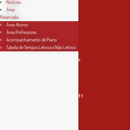
Notícias
Área
Reservada
Área Alunos
Área Professores
Acompanhamento de Piano
Tabela de Tempos Letivos e Não Letivos
Contactos
Rua Miguel Bombarda, nº 4, 1º andar
2000-080 Santarém
info@conservatoriosantarem.pt
T. (+351) 915 335 478 / 913 890 411
Horário Secretaria
2ª, 3ª, 5ª e 6ª feira
das 9h às 17h30