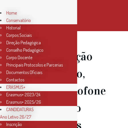
Home
Conservatório
Historial
Corpos Sociais
Direção Pedagógica
Conselho Pedagógico
19 Fev
Audição
Corpo Docente
Principais Protocolos e Parcerias
de Acordeão,
Documentos Oficiais
Contactos
Piano e Saxofone
ERASMUS+
Erasmus+ 2023/24
Erasmus+ 2025/26
– Classes do
CANDIDATURAS
Ano Letivo 26/27
Professores
Inscrição