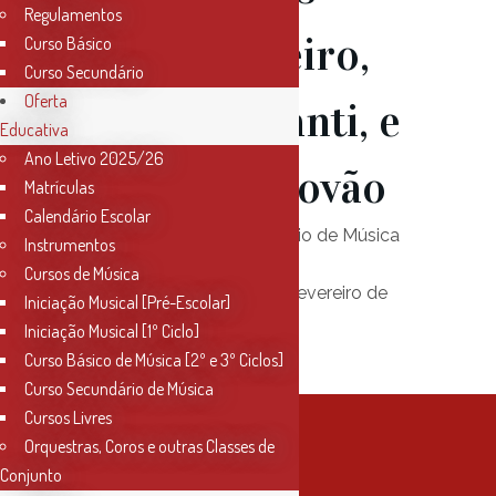
Regulamentos
Flávio Bolieiro,
Curso Básico
Curso Secundário
Oferta
André Piolanti, e
Educativa
Ano Letivo 2025/26
Philippe Trovão
Matrículas
Calendário Escolar
Local:
Sala 1, Conservatório de Música
Instrumentos
de Santarém
Cursos de Música
Data:
Quarta-feira, 19 de fevereiro de
Iniciação Musical [Pré-Escolar]
2020
Iniciação Musical [1º Ciclo]
Horário:
19 horas
Curso Básico de Música [2º e 3º Ciclos]
Curso Secundário de Música
Cursos Livres
Orquestras, Coros e outras Classes de
Conjunto