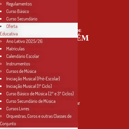
Regulamentos
Curso Básico
Curso Secundário
Oferta
Educativa
Ano Letivo 2025/26
Matrículas
Calendário Escolar
Instrumentos
Cursos de Música
Iniciação Musical [Pré-Escolar]
Iniciação Musical [1º Ciclo]
Curso Básico de Música [2º e 3º Ciclos]
Contactos
Curso Secundário de Música
Rua Miguel Bombarda, nº 4, 1º andar
Cursos Livres
2000-080 Santarém
Orquestras, Coros e outras Classes de
Conjunto
info@conservatoriosantarem.pt