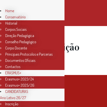
Home
Conservatório
Historial
Corpos Sociais
Direção Pedagógica
Conselho Pedagógico
30 Jan
Audição
Corpo Docente
Principais Protocolos e Parcerias
de Piano
Documentos Oficiais
Contactos
ERASMUS+
Erasmus+ 2023/24
Erasmus+ 2025/26
CANDIDATURAS
Ano Letivo 26/27
Inscrição