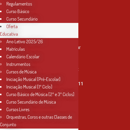
Regulamentos
Curso Básico
Curso Secundário
Oferta
Educativa
Contactos
Ano Letivo 2025/26
Rua Miguel Bombarda, nº 4, 1º andar
Matrículas
2000-080 Santarém
Calendário Escolar
Instrumentos
info@conservatoriosantarem.pt
Cursos de Música
Iniciação Musical [Pré-Escolar]
T. (+351) 915 335 478 / 913 890 411
Iniciação Musical [1º Ciclo]
Curso Básico de Música [2º e 3º Ciclos]
Horário Secretaria
Curso Secundário de Música
2ª, 3ª, 5ª e 6ª feira
Cursos Livres
das 9h às 17h30
Orquestras, Coros e outras Classes de
Conjunto
4ª feira