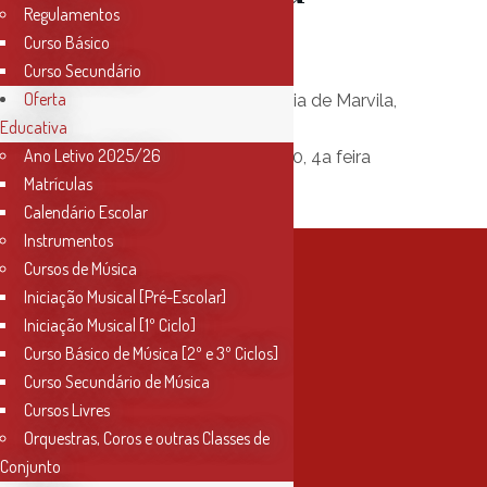
Regulamentos
Correia
Curso Básico
Curso Secundário
Oferta
Local:
Igreja de Santa Maria de Marvila,
Educativa
Santarém
Ano Letivo 2025/26
Data:
22 de janeiro de 2020, 4a feira
Matrículas
Horário:
18h30
Calendário Escolar
Instrumentos
Cursos de Música
Iniciação Musical [Pré-Escolar]
Iniciação Musical [1º Ciclo]
Curso Básico de Música [2º e 3º Ciclos]
Curso Secundário de Música
Cursos Livres
Orquestras, Coros e outras Classes de
Conjunto