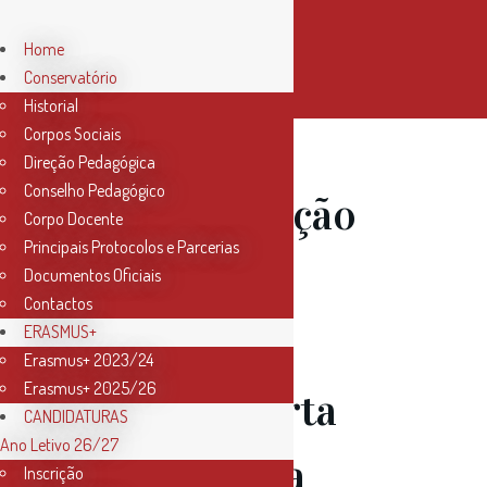
Home
Conservatório
Historial
Corpos Sociais
Direção Pedagógica
Conselho Pedagógico
22 Jan
Audição
Corpo Docente
Principais Protocolos e Parcerias
de Órgão –
Documentos Oficiais
Contactos
Classes das
ERASMUS+
Erasmus+ 2023/24
Erasmus+ 2025/26
Prof.as Marta
CANDIDATURAS
Ano Letivo 26/27
Cruz e Lídia
Inscrição