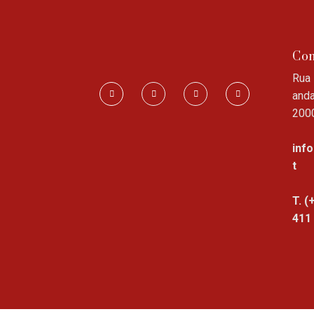
Con
Rua 
anda
200
inf
t
T. (
411