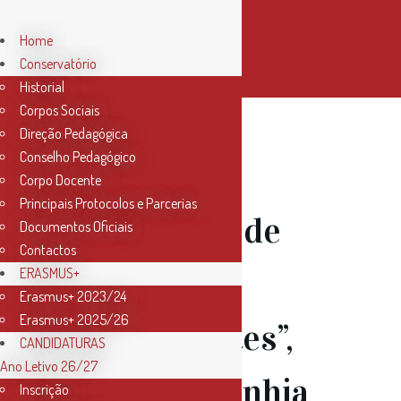
Home
Conservatório
Historial
Corpos Sociais
Direção Pedagógica
Conselho Pedagógico
14 Dez
Corpo Docente
Principais Protocolos e Parcerias
Espetáculo de
Documentos Oficiais
Contactos
Dança –
ERASMUS+
Erasmus+ 2023/24
Erasmus+ 2025/26
“Transeuntes”,
CANDIDATURAS
Ano Letivo 26/27
pela companhia
Inscrição