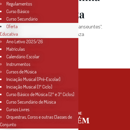
Regulamentos
Seller Danza
Curso Básico
Curso Secundário
Oferta
Espetáculo de Dança – “Transeuntes”,
Educativa
pela companhia Seller Danza
Ano Letivo 2025/26
14 de dezembro, 21.30h
Matrículas
Centro Cultural do Cartaxo
Calendário Escolar
Instrumentos
Cursos de Música
Iniciação Musical [Pré-Escolar]
Iniciação Musical [1º Ciclo]
Curso Básico de Música [2º e 3º Ciclos]
Curso Secundário de Música
Cursos Livres
Orquestras, Coros e outras Classes de
Conjunto