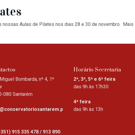
lates
s nossas Aulas de Pilates nos dias 28 e 30 de novembro. Mais 
tactos
Horário Secretaria
Miguel Bombarda, nº 4, 1º
2ª, 3ª, 5ª e 6ª feira
r
das 9h às 17h30
0-080 Santarém
4ª feira
o@conservatoriosantarem.p
das 9h às 13h
+351) 915 335 478 / 913 890