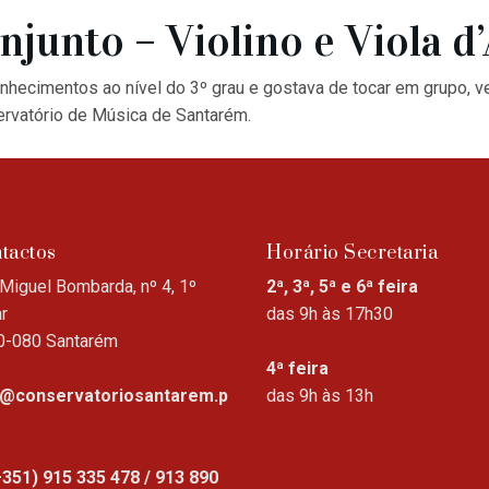
njunto – Violino e Viola d
conhecimentos ao nível do 3º grau e gostava de tocar em grupo, v
ervatório de Música de Santarém.
tactos
Horário Secretaria
Miguel Bombarda, nº 4, 1º
2ª, 3ª, 5ª e 6ª feira
r
das 9h às 17h30
0-080 Santarém
4ª feira
o@conservatoriosantarem.p
das 9h às 13h
+351) 915 335 478 / 913 890