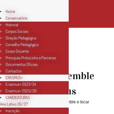
Home
Conservatório
Historial
Corpos Sociais
Direção Pedagógica
Conselho Pedagógico
Corpo Docente
Principais Protocolos e Parcerias
Documentos Oficiais
Contactos
24 Out
Ensemble
ERASMUS+
Erasmus+ 2023/24
de Bandolins
Erasmus+ 2025/26
CANDIDATURAS
Venha conhecer este ensemble e tocar
Ano Letivo 26/27
bandolim em conjunto!
Inscrição