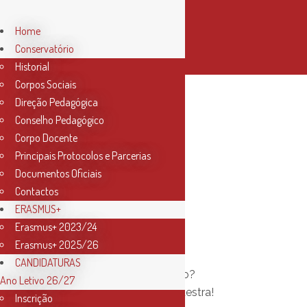
Home
Conservatório
Historial
Corpos Sociais
Direção Pedagógica
Conselho Pedagógico
Corpo Docente
Principais Protocolos e Parcerias
Documentos Oficiais
Contactos
04 Out
ERASMUS+
Erasmus+ 2023/24
Orquestra
Erasmus+ 2025/26
CANDIDATURAS
Sabe tocar um instrumento?
Ano Letivo 26/27
Inscreva-se na nossa Orquestra!
Inscrição