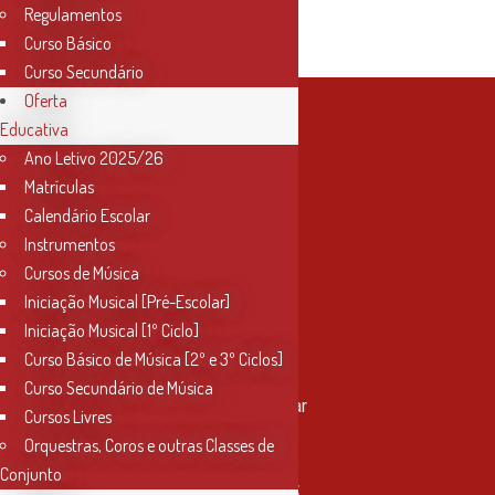
Sextas-feiras das
Regulamentos
19h às 20h30
Curso Básico
Curso Secundário
Oferta
Educativa
Ano Letivo 2025/26
Matrículas
Calendário Escolar
Instrumentos
Cursos de Música
Iniciação Musical [Pré-Escolar]
Iniciação Musical [1º Ciclo]
Curso Básico de Música [2º e 3º Ciclos]
Contactos
Curso Secundário de Música
Rua Miguel Bombarda, nº 4, 1º andar
Cursos Livres
2000-080 Santarém
Orquestras, Coros e outras Classes de
Conjunto
info@conservatoriosantarem.pt