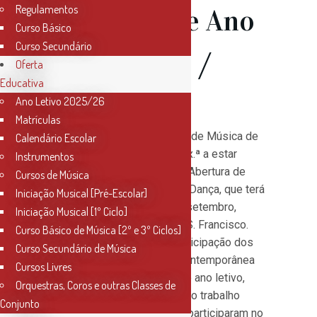
Regulamentos
Abertura de Ano
Curso Básico
Curso Secundário
Letivo 2019 /
Oferta
Educativa
2020
Ano Letivo 2025/26
Matrículas
A Direção do Conservatório de Música de
Calendário Escolar
Santarém vem convidar V. Ex.ª a estar
Instrumentos
presente no Espetáculo de Abertura de
Cursos de Música
Ano Letivo das Classes de Dança, que terá
Iniciação Musical [Pré-Escolar]
lugar no próximo dia 22 de setembro,
Iniciação Musical [1º Ciclo]
pelas 17h, no Convento de S. Francisco.
Curso Básico de Música [2º e 3º Ciclos]
O evento contará com a participação dos
Curso Secundário de Música
alunos de Ballet e Dança Contemporânea
Cursos Livres
que frequentaram o transato ano letivo,
Orquestras, Coros e outras Classes de
onde se inclui uma mostra do trabalho
Conjunto
realizado pelas alunas que participaram no