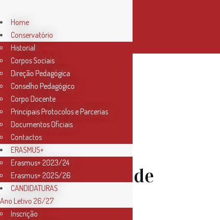
Home
Conservatório
Historial
Corpos Sociais
Direção Pedagógica
Conselho Pedagógico
Corpo Docente
Principais Protocolos e Parcerias
Documentos Oficiais
Contactos
22 Set
ERASMUS+
Erasmus+ 2023/24
Espetáculo de
Erasmus+ 2025/26
CANDIDATURAS
Dança –
Ano Letivo 26/27
Inscrição