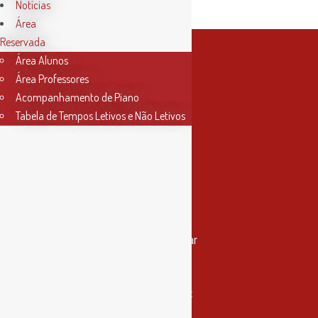
Horário:
21h30
Notícias
Área
Reservada
Área Alunos
Área Professores
Acompanhamento de Piano
Tabela de Tempos Letivos e Não Letivos
Contactos
Rua Miguel Bombarda, nº 4, 1º andar
2000-080 Santarém
info@conservatoriosantarem.pt