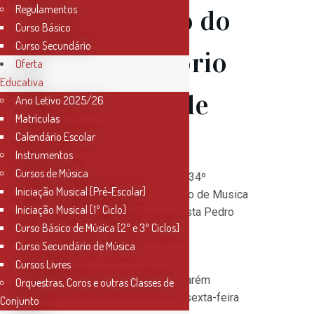
Regulamentos
Aniversário do
Curso Básico
Curso Secundário
Conservatório
Oferta
Educativa
de Musica de
Ano Letivo 2025/26
Matrículas
Santarém
Calendário Escolar
Instrumentos
Cursos de Música
Concerto Comemorativo do 34º
Iniciação Musical [Pré-Escolar]
Aniversário do Conservatório de Musica
Iniciação Musical [1º Ciclo]
de Santarém, com o Guitarrista Pedro
Curso Básico de Música [2º e 3º Ciclos]
Rodrigues.
Curso Secundário de Música
Entrada Livre.
Cursos Livres
Local:
Teatro Taborda, Santarém
Orquestras, Coros e outras Classes de
Data:
17 de maio de 2019, sexta-feira
Conjunto