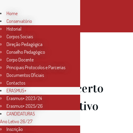
Home
Conservatório
Historial
Corpos Sociais
Direção Pedagógica
Conselho Pedagógico
Corpo Docente
Principais Protocolos e Parcerias
Documentos Oficiais
Contactos
17 Mai
Concerto
ERASMUS+
Erasmus+ 2023/24
Comemorativo
Erasmus+ 2025/26
CANDIDATURAS
do 34º
Ano Letivo 26/27
Inscrição