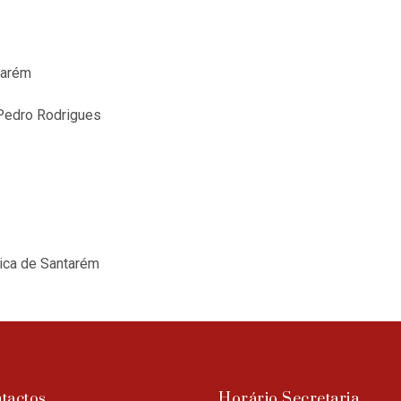
tarém
 Pedro Rodrigues
ica de Santarém
tactos
Horário Secretaria